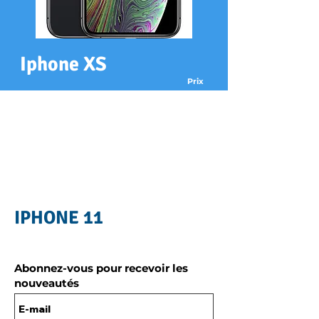
Iphone XS
Prix
xx€
Réparation
Changement écran
xx€
Changement batterie
xx€
Changement arrière
Récupération de données
xx€
IPHONE 11
Abonnez-vous pour recevoir les
nouveautés