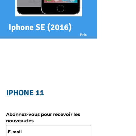
Iphone SE (2016)
Prix
xx€
Réparation
Changement écran
xx€
Changement batterie
xx€
Changement arrière
Récupération de données
xx€
IPHONE 11
Abonnez-vous pour recevoir les
nouveautés