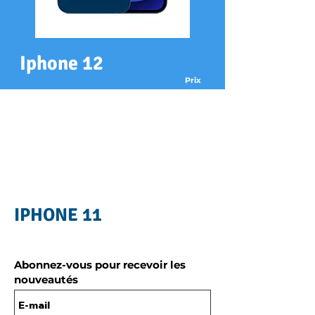
Iphone 12
Prix
xx€
Réparation
Changement écran
xx€
Changement batterie
xx€
Changement arrière
Récupération de données
xx€
IPHONE 11
Abonnez-vous pour recevoir les
nouveautés