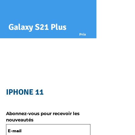
Galaxy S21 Plus
Prix
xx€
Réparation
Changement écran
xx€
Changement batterie
xx€
Changement arrière
Récupération de données
xx€
IPHONE 11
Abonnez-vous pour recevoir les
nouveautés