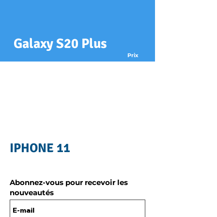
Galaxy S20 Plus
Prix
xx€
Réparation
Changement écran
xx€
Changement batterie
xx€
Changement arrière
Récupération de données
xx€
IPHONE 11
Abonnez-vous pour recevoir les
nouveautés