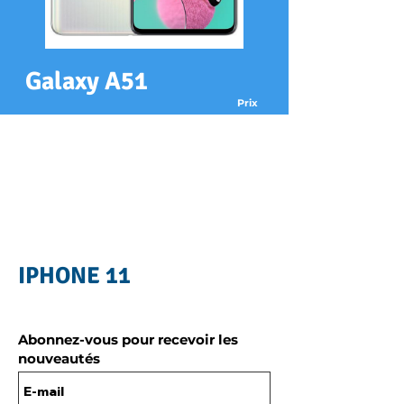
Galaxy A51
Prix
xx€
Réparation
Changement écran
xx€
Changement batterie
xx€
Changement arrière
Récupération de données
xx€
IPHONE 11
Abonnez-vous pour recevoir les
nouveautés