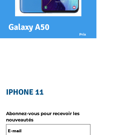
Galaxy A50
Prix
xx€
Réparation
Changement écran
xx€
Changement batterie
xx€
Changement arrière
Récupération de données
xx€
IPHONE 11
Abonnez-vous pour recevoir les
nouveautés