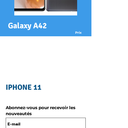
Galaxy A42
Prix
xx€
Réparation
Changement écran
xx€
Changement batterie
xx€
Changement arrière
Récupération de données
xx€
IPHONE 11
Abonnez-vous pour recevoir les
nouveautés